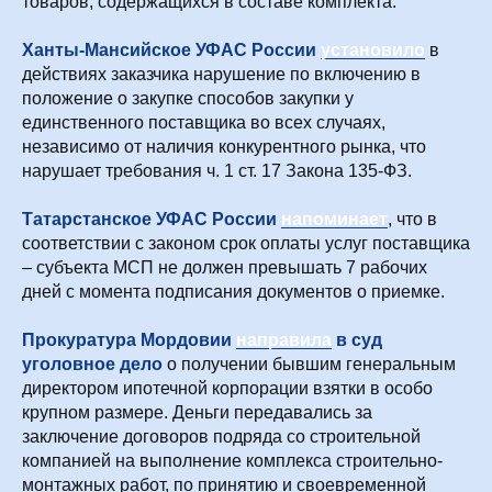
товаров, содержащихся в составе комплекта.
Ханты-Мансийское УФАС России
установило
в
действиях заказчика нарушение по включению в
положение о закупке способов закупки у
единственного поставщика во всех случаях,
независимо от наличия конкурентного рынка, что
нарушает требования ч. 1 ст. 17 Закона 135-ФЗ.
Татарстанское УФАС России
напоминает
, что в
соответствии с законом срок оплаты услуг поставщика
– субъекта МСП не должен превышать 7 рабочих
дней с момента подписания документов о приемке.
Прокуратура Мордовии
направила
в суд
уголовное дело
о получении бывшим генеральным
директором ипотечной корпорации взятки в особо
крупном размере. Деньги передавались за
заключение договоров подряда со строительной
компанией на выполнение комплекса строительно-
монтажных работ, по принятию и своевременной