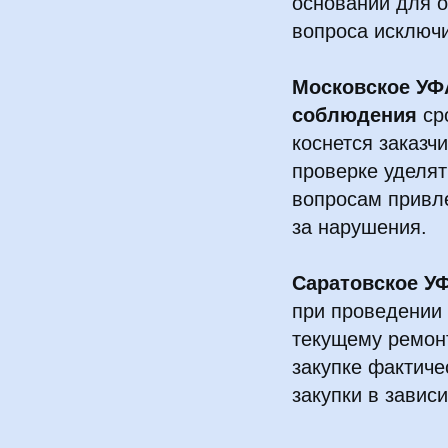
оснований для о
вопроса исключи
Московское УФ
соблюдения
ср
коснется заказч
проверке уделят
вопросам привл
за нарушения.
Саратовское У
при проведении 
текущему ремонт
закупке фактиче
закупки в завис