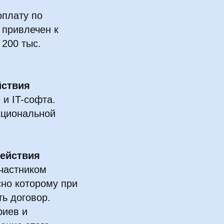
оплату по
 привлечен к
 200 тыс.
йствия
 и IT-софта.
кциональной
ействия
участником
сно которому при
ть договор.
риев и