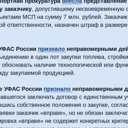
спортная прокуратура
внесла
представление
 заказчику
, допустившему несвоевременную 
ъектами МСП на сумму 7 млн. рублей. Заказчик
й ответственности, назначен штраф в размере
 УФАС России
признало
неправомерными де
единению в один лот закупки топлива, стройки
г обосновать наличие технологической или фун
жду закупаемой продукцией.
е УФАС России
признало
неправомерными д
азавшегося заключать договор с единственным 
вшись собственное положения о закупке, согла
аявки заказчик «вправе», но не обязан заключа
ровка «вправе» не содержит конкретных крите