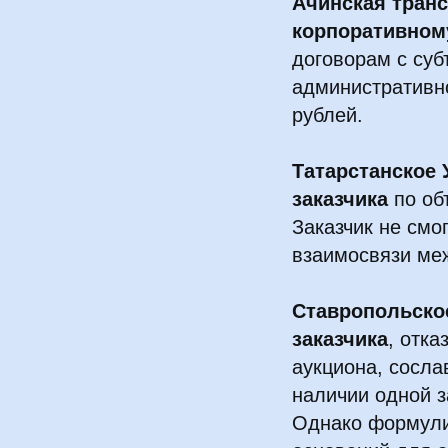
Ачинская тран
корпоративному
договорам с суб
административно
рублей.
Татарстанское
заказчика
по объ
Заказчик не смо
взаимосвязи ме
Ставропольско
заказчика
, отк
аукциона, сосла
наличии одной з
Однако формули