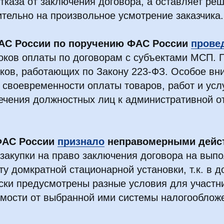
тказа от заключения договора, а оставляет реш
тельно на произвольное усмотрение заказчика.
АС России по поручению ФАС России
прове
оков оплаты по договорам с субъектами МСП. 
иков, работающих по Закону 223-ФЗ. Особое вн
 своевременности оплаты товаров, работ и услу
ечения должностных лиц к административной о
ФАС России
признало
неправомерными дейст
закупки на право заключения договора на выпо
у домкратной стационарной установки, т.к. в д
ски предусмотрены разные условия для участн
имости от выбранной ими системы налогооблож