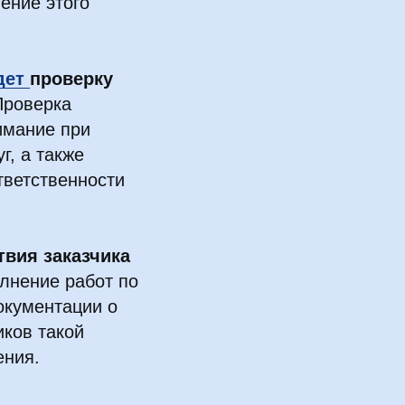
ение этого
дет
проверку
Проверка
имание при
г, а также
тветственности
вия заказчика
лнение работ по
окументации о
иков такой
ения.