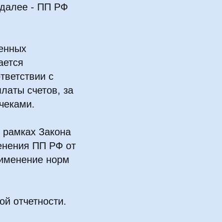
(далее - ПП РФ
ченных
ается
тветствии с
латы счетов, за
чеками.
 рамках Закона
менения ПП РФ от
рименение норм
й отчетности.