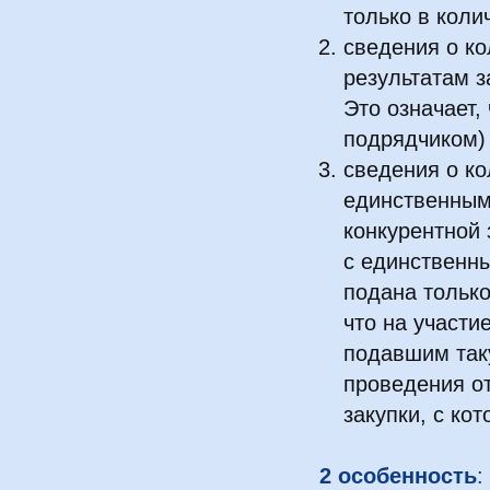
только в кол
сведения о ко
результатам з
Это означает,
подрядчиком) 
сведения о ко
единственным
конкурентной 
с единственны
подана только
что на участи
подавшим таку
проведения от
закупки, с ко
2 особенность
: