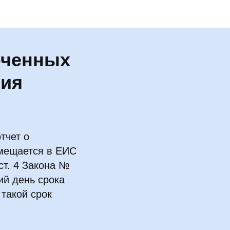
юченных
ния
тчет о
змещается в ЕИС
ст. 4 Закона №
ий день срока
 такой срок