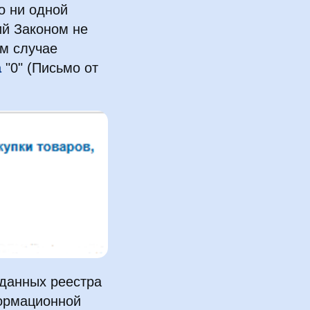
о ни одной
ий Законом не
м случае
а
"0" (Письмо от
 данных реестра
ормационной