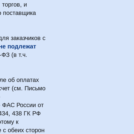
 торгов, и
о поставщика
для заказчиков с
не подлежат
ФЗ (в т.ч.
ле об оплатах
счет (см. Письмо
о
о ФАС России от
 434, 438 ГК РФ
тому к
 с обеих сторон