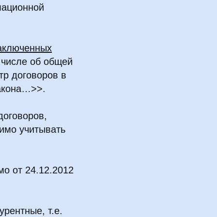
мационной
заключенных
м числе об общей
тр договоров в
закона…>>.
договоров,
димо учитывать
о от 24.12.2012
урентные, т.е.