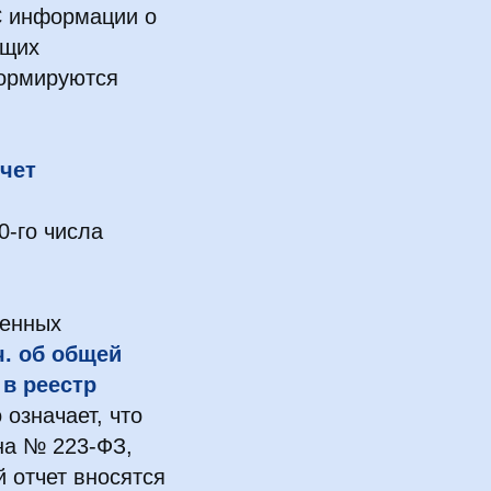
С информации о
ащих
формируются
чет
0-го числа
ченных
.ч. об общей
 в реестр
о означает, что
она № 223-ФЗ,
 отчет вносятся