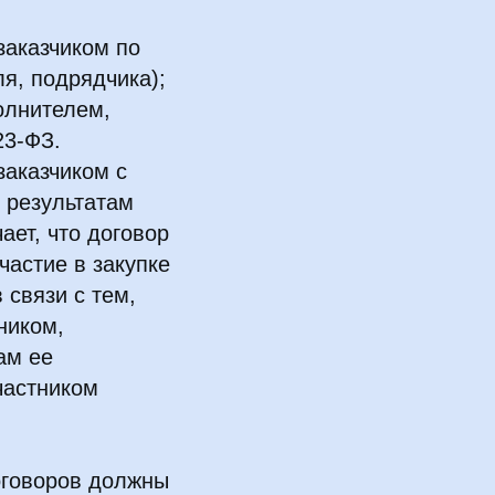
заказчиком по
я, подрядчика);
олнителем,
23-ФЗ.
заказчиком с
 результатам
ает, что договор
частие в закупке
 связи с тем,
ником,
ам ее
частником
оговоров должны