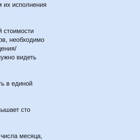
м их исполнения
й стоимости
ов, необходимо
щения/
нужно видеть
ь в единой
вышает сто
 числа месяца,